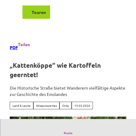
Z
u
Touren
Suche
Menü
m
I
n
h
a
Teilen
PDF
l
t
„Kattenköppe“ wie Kartoffeln
geerntet!
Die Historische Straße bietet Wanderern vielfältige Aspekte
zur Geschichte des Emslandes
Land & Leute
Wissenswertes
Orte
15.03.2026
Route