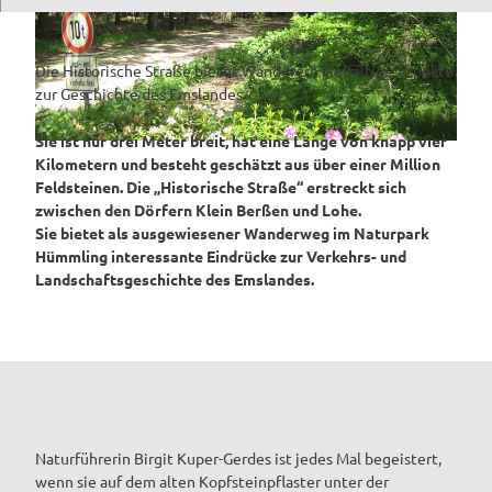
Die Historische Straße bietet Wanderern vielfältige Aspekte
zur Geschichte des Emslandes
Sie ist nur drei Meter breit, hat eine Länge von knapp vier
© H. H. Bechtluft |
CC-BY-SA
Kilometern und besteht geschätzt aus über einer Million
Feldsteinen. Die „Historische Straße“ erstreckt sich
zwischen den Dörfern Klein Berßen und Lohe.
Sie bietet als ausgewiesener Wanderweg im Naturpark
Hümmling interessante Eindrücke zur Verkehrs- und
Landschaftsgeschichte des Emslandes.
Naturführerin Birgit Kuper-Gerdes ist jedes Mal begeistert,
wenn sie auf dem alten Kopfsteinpflaster unter der