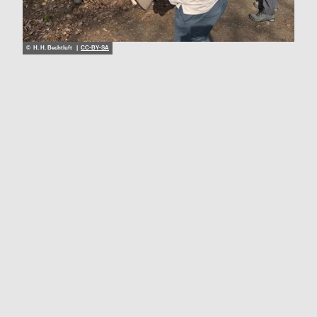
© H. H. Bechtluft |
CC-BY-SA