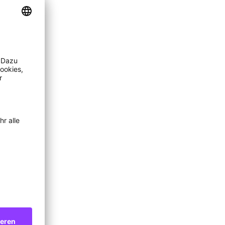
Samtgemeinde Nordhümmling
Am Übergang vom Geestrücken
in die nördlichen Moore gibt es
unterschiedliche Arten, die
Landschaft mit ihren Seen,
Kanälen und Wäldern zu