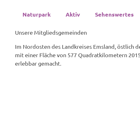
Z
Sie sind hier
Huemmling
Naturpark
Mitglieder
u
Naturpark
Aktiv
Sehenswertes
m
I
Unsere Mitgliedsgemeinden
n
h
Im Nordosten des Landkreises Emsland, östlich 
a
mit einer Fläche von 577 Quadratkilometern 2015
l
erlebbar gemacht.
t