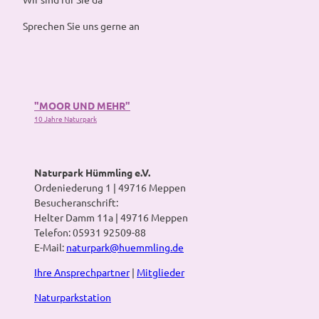
.
n
f
K
d
l
Sprechen Sie uns gerne an
.
G
a
'
ä
d
ö
n
e
f
s
n
f
e
F
"MOOR UND MEHR"
n
'
r
10 Jahre Naturpark
e
ö
e
n
f
e
f
s
n
e
Naturpark Hümmling e.V.
e
'
Ordeniederung 1 | 49716 Meppen
n
ö
Besucheranschrift:
f
Helter Damm 11a | 49716 Meppen
f
Telefon: 05931 92509-88
n
E-Mail:
naturpark@huemmling.de
e
Ihre Ansprechpartner
|
Mitglieder
n
Naturparkstation