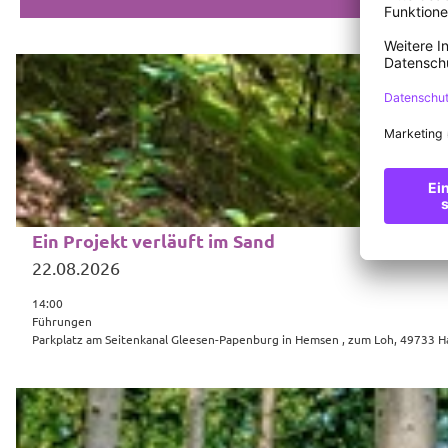
D
e
t
a
i
l
s
Ein Projekt verläuft im Sand
e
22.08.2026
i
14:00
t
Führungen
e
Parkplatz am Seitenkanal Gleesen-Papenburg in Hemsen , zum Loh, 49733 H
'
E
D
i
e
n