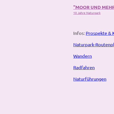
"MOOR UND MEH
10 Jahre Naturpark
Infos:
Prospekte & 
Naturpark-Routenp
Wandern
Radfahren
Naturführungen
F
y
i
a
o
n
c
u
s