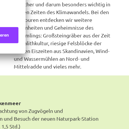
Speicher und darum besonders wichtig in
diesen Zeiten des Klimawandels. Bei den
Radtouren entdecken wir weitere
Schönheiten und Geheimnisse des
Hümmlings: Großsteingräber aus der Zeit
Megalithkultur, riesige Felsblöcke der
letzten Eiszeiten aus Skandinavien, Wind-
und Wassermühlen an Nord- und
Mittelradde und vieles mehr.
ikenmeer
chtung von Zugvögeln und
 und Besuch der neuen Naturpark-Station
1,5 Std.)