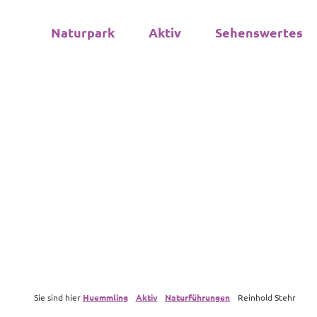
Z
© Dr. Andreas Schüring
u
Naturpark
Aktiv
Sehenswertes
m
I
n
h
a
l
t
Sie sind hier
Huemmling
Aktiv
Naturführungen
Reinhold Stehr