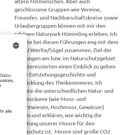
ältere Mitmenschen. Aber auch
geschlossene Gruppen wie Vereine,
Freundes- und Nachbarschaftskreise sowie
Urlaubergruppen können mit mir den
schönen Naturpark Hümmling erleben. Ich
arbeite bei diesen Führungen eng mit dem
NABU Werlte/Sögel zusammen. Ziel der
Führungen am bzw. im Naturschutzgebiet
ist, Interessierten einen Einblick zu geben
in die Entstehungsgeschichte und
Entwicklung des Theikenmeeres. Ich
möchte die unterschiedlichen Natur- und
Lebensräume (wie Moor- und
Feuchtwiesen, Hochmoor, Gewässer)
zeigen und erklären, wie wichtig die
Erhaltung unserer Moore für den
Klimaschutz ist. Moore sind große CO2