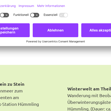
tein zu Stein
Winterwelt am The
enmeer zum
Wanderung mit Beoba
menten am
Überwinterungsgästen
rk-Station Hümmling
Hümmling. (Dauer: ca. 