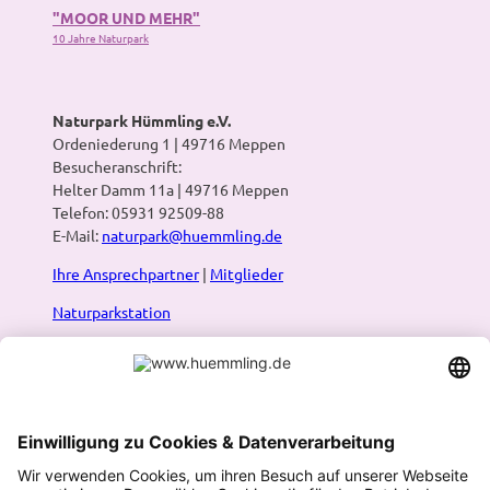
"MOOR UND MEHR"
10 Jahre Naturpark
Naturpark Hümmling e.V.
Ordeniederung 1 | 49716 Meppen
Besucheranschrift:
Helter Damm 11a | 49716 Meppen
Telefon: 05931 92509-88
E-Mail:
naturpark@huemmling.de
Ihre Ansprechpartner
|
Mitglieder
Naturparkstation
Presse
Infos:
Prospekte & Karten
|
Newsletter
|
Blog
Naturpark-Routenplaner