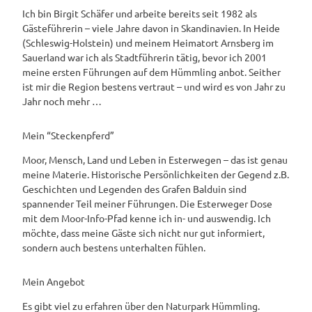
Ich bin Birgit Schäfer und arbeite bereits seit 1982 als
Gästeführerin – viele Jahre davon in Skandinavien. In Heide
(Schleswig-Holstein) und meinem Heimatort Arnsberg im
Sauerland war ich als Stadtführerin tätig, bevor ich 2001
meine ersten Führungen auf dem Hümmling anbot. Seither
ist mir die Region bestens vertraut – und wird es von Jahr zu
Jahr noch mehr …
Mein “Steckenpferd”
Moor, Mensch, Land und Leben in Esterwegen – das ist genau
meine Materie. Historische Persönlichkeiten der Gegend z.B.
Geschichten und Legenden des Grafen Balduin sind
spannender Teil meiner Führungen. Die Esterweger Dose
mit dem Moor-Info-Pfad kenne ich in- und auswendig. Ich
möchte, dass meine Gäste sich nicht nur gut informiert,
sondern auch bestens unterhalten fühlen.
Mein Angebot
Es gibt viel zu erfahren über den Naturpark Hümmling.