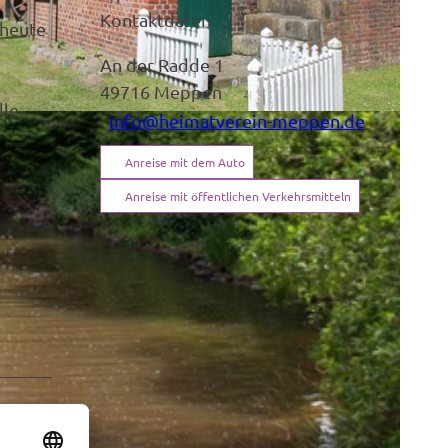
Kontaktdaten
 heute
An der Radde 1
49716
Meppen
lle
info@heimatverein-meppen.de
Anreise mit dem Auto
Anreise mit öffentlichen Verkehrsmitteln