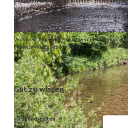
Das idyllisch gelegene Kleinod - Herrenmüh
Seit ungefähr 500 Jahren klappert an der rausc
erhaltenen Bau ließ Fürstbischof Clemens August
Die Anlage wurde umfassend renoviert und saniert
© Birgit Janknecht |
CC-BY-SA
Veranstaltungen des Heimatvereins Meppen. Zudem
beliebter Rastplatz für Radler.
Gut zu wissen
Öffnungszeiten