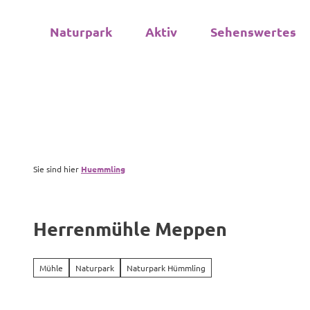
Z
u
Naturpark
Aktiv
Sehenswertes
m
I
n
h
a
l
t
Sie sind hier
Huemmling
Herrenmühle Meppen
Mühle
Naturpark
Naturpark Hümmling