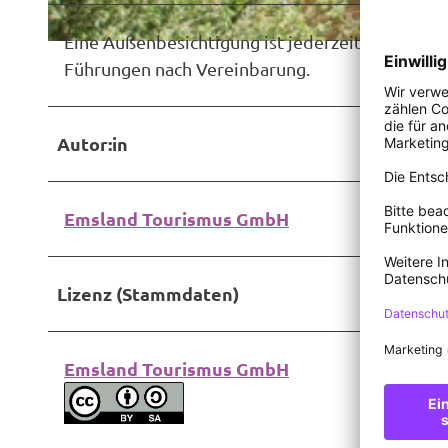
Eine Außenbesichtigung ist jederzeit möglich.
© Birgit Janknecht |
CC-BY-SA
Führungen nach Vereinbarung.
Autor:in
Emsland Tourismus GmbH
Lizenz (Stammdaten)
Emsland Tourismus GmbH