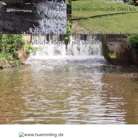
le Meppen
henden Nordradde in Meppen eine Wassermühle. Den bis
 1732 als Getreidemühle errichten.
 und ist immer wieder stilvoller Schauplatz für kulture
© Birgit Janknecht |
CC-BY-SA
 ist das idyllische Kleinod mit seinem Wasserfall ein