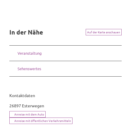
e
n
.
j
p
In der Nähe
Auf der Karte anschauen
g
Veranstaltung
Sehenswertes
Kontaktdaten
26897
Esterwegen
Anreise mit dem Auto
Anreise mit öffentlichen Verkehrsmitteln