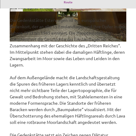
Ein europäischer Gedenkort, der an alle 15 Emslandlager
Route
und ihre Opfer erinnert
1
© www.schoening-fotodesign.de, Tim Heinrich
|
CC-BY-SA
Die Gedenkstätte Esterwegen ist ein europäischer
2
Gedenkort, der an alle 15 Emslandlager und ihre Opfer in den
.
Jahren 1933 bis 1945 erinnert. Die Hauptausstellung
0
dokumentiert die Geschichte der Emslandlager im
3
© Tim Heinrich |
CC-BY-SA
Zusammenhang mit der Geschichte des „Dritten Reiches“.
.
Im Mittelpunkt stehen dabei die damaligen Häftlinge, deren
2
Zwangsarbeit im Moor sowie das Leben und Leiden in den
0
Lagern.
2
2
Auf dem Außengelände macht die Landschaftsgestaltung
_
die Spuren des früheren Lagers kenntlich und übersetzt
E
nicht mehr sichtbare Teile der Lagertopographie, die für
x
Gewalt und Bedrohung stehen, mit Stahlelementen in eine
k
moderne Formensprache. Die Standorte der früheren
u
Baracken werden durch „Baumpakete“ visualisiert. Mit der
r
Überschotterung des ehemaligen Häftlingsareals durch Lava
s
soll eine rotbraune Moorlandschaft angedeutet werden.
i
o
Die Gedenkstätte setzt ein Zeichen gegen Diktatur,
n