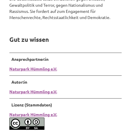
Gewaltpolitik und Terror, gegen Nationalismus und
_
Rassismus. Sie fordert auf zum Engagement für
G
Menschenrechte, Rechtsstaatlichkeit und Demokratie.
e
d
e
n
Gut zu wissen
k
s
t
Ansprechpartner:in
ä
t
Naturpark Hümmling e.V.
t
e
Autor:in
E
Naturpark Hümmling e.V.
s
t
e
Lizenz (Stammdaten)
r
Naturpark Hümmling e.V.
w
e
g