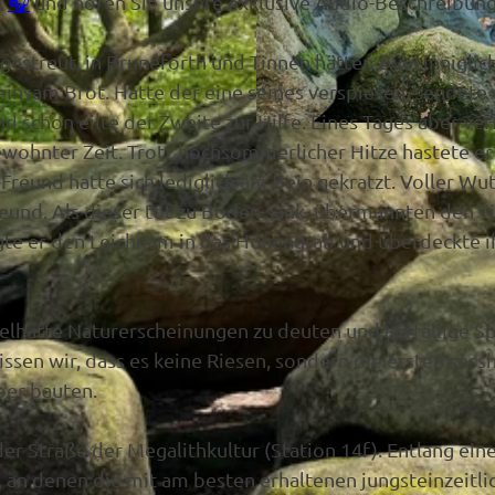
l
🎧
und hören Sie unsere exklusive Audio-Beschreibung
gestreut, in Bruneforth und Tinnen hätten zwei inniglic
nsam Brot. Hatte der eine seines verspiesen, sendete 
nd schon eilte der Zweite zur Hilfe. Eines Tages aber v
© Birgit Janknecht |
CC-BY-SA
ewohnter Zeit. Trotz hochsommerlicher Hitze hastete er
Freund hatte sich lediglich am Bein gekratzt. Voller Wu
reund. Als dieser tot zu Boden sank, übermannten den T
egte er den Leichnam in das Hünengrab und überdeckte i
selhafte Naturerscheinungen zu deuten und auffällige S
ssen wir, dass es keine Riesen, sondern die ersten sess
ber bauten.
er Straße der Megalithkultur (Station 14f). Entlang ein
 an denen die mit am besten erhaltenen jungsteinzeitli