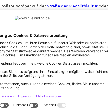
Großsteingräber auf der
Straße der Megalithkultur
oder
land Archäologie Museum
(Geopark-Station) in Meppen
auf Bruneforths Esch auch unter diesen Bezeichnungen: