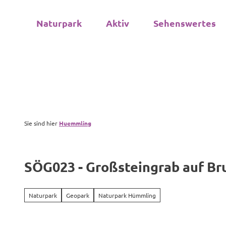
Z
u
Naturpark
Aktiv
Sehenswertes
m
I
n
h
a
l
t
Sie sind hier
Huemmling
SÖG023 - Großsteingrab auf Br
Naturpark
Geopark
Naturpark Hümmling