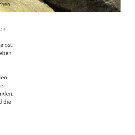
chen
nen
e ost-
geben
den
der
anden.
d die