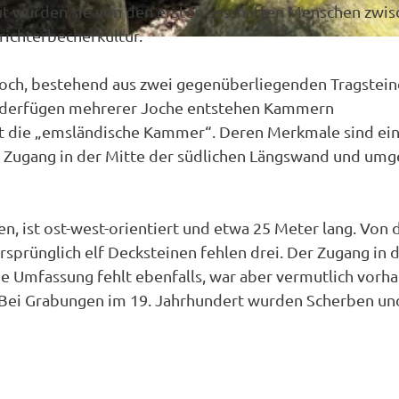
t wurden sie von den ersten sesshaften Menschen zwis
richterbecherkultur.
Joch, bestehend aus zwei gegenüberliegenden Tragstei
anderfügen mehrerer Joche entstehen Kammern
ist die „emsländische Kammer“. Deren Merkmale sind ein
 Zugang in der Mitte der südlichen Längswand und um
n, ist ost-west-orientiert und etwa 25 Meter lang. Von 
rsprünglich elf Decksteinen fehlen drei. Der Zugang in 
ie Umfassung fehlt ebenfalls, war aber vermutlich vorh
 Bei Grabungen im 19. Jahrhundert wurden Scherben un