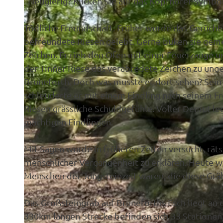
"Neugierig? Klicken Sie auf das Kopfhörer-Symbo
Tödliche Freundschaft. Früher wurde das Gerücht 
befreundete Riesen gelebt. Gerne buken sie gemei
Zeichen. Er rieb den Ofen mit einer Feuerzange u
der Tinner Riese das verabredete Zeichen zu ung
Bruneforth. Doch was musste er dort sehen? Sein 
schleuderte er mit einem Findling nach seinem F
Riesen grässliche Schuldgefühle. Voller Demut l
mächtigen Findlingen.
Mit Sagen wurde in früheren Zeiten versucht, rät
menschlicher Vergangenheit zu erklären. Heute wi
Menschen der Jungsteinzeit waren, die diese Grä
Das Großsteingrab auf Bruneforths Esch liegt an d
330km langen Strecke befinden sich 33 Stationen,