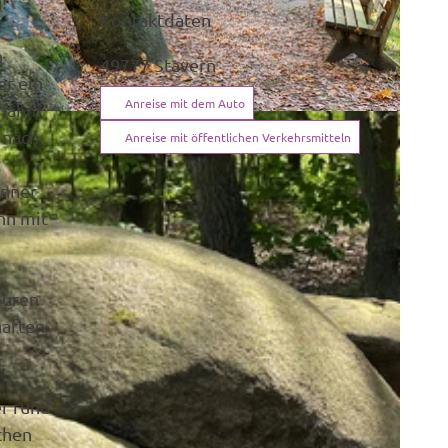
!"
Kontaktdaten
h
49777
Stavern
er ein
Anreise mit dem Auto
ernahm
 nach
Anreise mit öffentlichen Verkehrsmitteln
t
inner
hn mit
puren
haften
er rund
chen