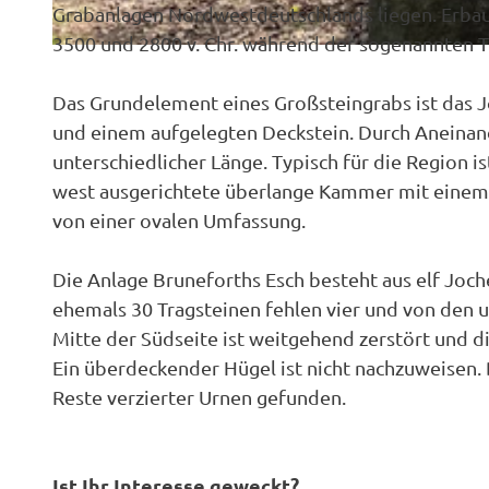
Grabanlagen Nordwestdeutschlands liegen. Erbau
3500 und 2800 v. Chr. während der sogenannten T
© Emsland Tourismus GmbH, Marie Noordhuis |
CC-BY-SA
Das Grundelement eines Großsteingrabs ist das 
und einem aufgelegten Deckstein. Durch Anein
unterschiedlicher Länge. Typisch für die Region 
west ausgerichtete überlange Kammer mit einem
von einer ovalen Umfassung.
Die Anlage Bruneforths Esch besteht aus elf Joche
ehemals 30 Tragsteinen fehlen vier und von den u
Mitte der Südseite ist weitgehend zerstört und d
Ein überdeckender Hügel ist nicht nachzuweisen.
Reste verzierter Urnen gefunden.
Ist Ihr Interesse geweckt?