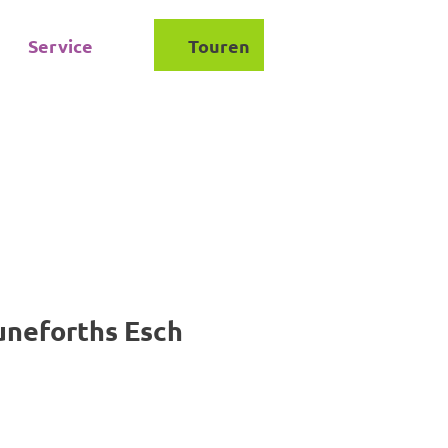
Service
Touren
Suche
uneforths Esch