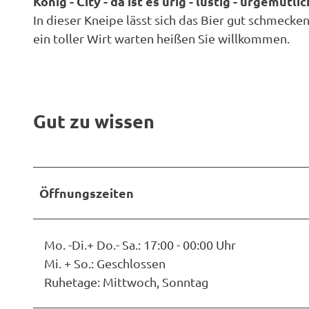
König - City - da ist es urig - lustig - urgemütlic
i
In dieser Kneipe lässt sich das Bier gut schmeck
t
ein toller Wirt warten heißen Sie willkommen.
y
Gut zu wissen
Öffnungszeiten
Mo. -Di.+ Do.- Sa.: 17:00 - 00:00 Uhr
Mi. + So.: Geschlossen
Ruhetage: Mittwoch, Sonntag