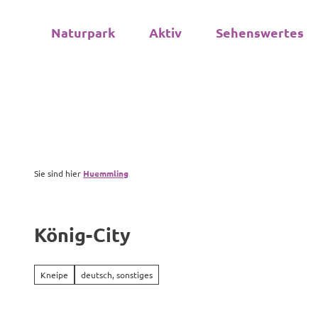
Z
u
Naturpark
Aktiv
Sehenswertes
m
I
n
h
a
l
t
Sie sind hier
Huemmling
König-City
Kneipe
deutsch, sonstiges