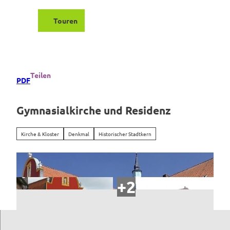
Z
u
Touren
Suche
Menü
m
I
n
h
a
Teilen
PDF
l
t
Gymnasialkirche und Residenz
Kirche & Kloster
Denkmal
Historischer Stadtkern