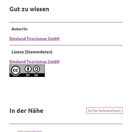
u
s
s
Gut zu wissen
n
i
i
d
d
d
R
e
e
Autor:in
e
n
n
s
z
z
Emsland Tourismus GmbH
i
d
Lizenz (Stammdaten)
e
n
Emsland Tourismus GmbH
z
In der Nähe
Auf der Karte anschauen
Veranstaltung