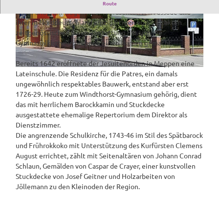
Gymnasialkirche und Residenz in Meppen
Route
Unter anderem wegen ihrer repräsentativen Fassade und
ihrer in Norddeutschland einzigartigen völlig intakten
G
G
zeitgenössischen Innenausstattung hat sich die
y
y
Gymnasialkirche in Meppen einen Namen gemacht.
m
m
n
n
Bereits 1642 eröffnete der Jesuitenorden in Meppen eine
a
a
G
Lateinschule. Die Residenz für die Patres, ein damals
s
s
y
ungewöhnlich respektables Bauwerk, entstand aber erst
i
i
m
1726-29. Heute zum Windthorst-Gymnasium gehörig, dient
a
a
n
das mit herrlichem Barockkamin und Stuckdecke
l
l
a
ausgestattete ehemalige Repertorium dem Direktor als
k
k
s
Dienstzimmer.
i
i
i
Die angrenzende Schulkirche, 1743-46 im Stil des Spätbarock
r
r
a
und Frührokkoko mit Unterstützung des Kurfürsten Clemens
c
c
l
August errichtet, zählt mit Seitenaltären von Johann Conrad
h
h
k
Schlaun, Gemälden von Caspar de Crayer, einer kunstvollen
e
e
i
Stuckdecke von Josef Geitner und Holzarbeiten von
u
u
r
Jöllemann zu den Kleinoden der Region.
n
n
c
d
d
h
R
R
e
e
e