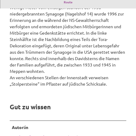
Spuren jüdischer Geschichte
Route
r
Wenige Meter vom einstigen Standort der 1938
e
niedergebrannten Synagoge (Nagelshof 14) wurde 1996 zur
n
Erinnerung an die während der NS-Gewaltherrschaft
j
verfolgten und ermordeten jüdischen Mitbürgerinnen und
ü
Mitbürger eine Gedenkstätte errichtet. In die linke
d
Steinhälfte ist die Nachbildung eines Teils der Tora-
i
Dekoration eingefügt, deren Original unter Lebensgefahr
s
aus den Trümmern der Synagoge in die USA gerettet werden
c
konnte. Rechts sind innerhalb des Davidsterns die Namen
h
der Familien aufgeführt, die zwischen 1933 und 1945 in
e
Meppen wohnten.
r
An verschiedenen Stellen der Innenstadt verweisen
G
„Stolpersteine“ im Pflaster auf jüdische Schicksale.
e
s
c
Gut zu wissen
h
i
c
h
Autor:in
t