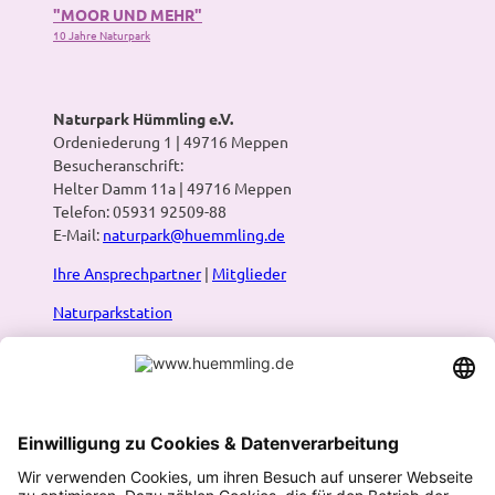
"MOOR UND MEHR"
10 Jahre Naturpark
Naturpark Hümmling e.V.
Ordeniederung 1 | 49716 Meppen
Besucheranschrift:
Helter Damm 11a | 49716 Meppen
Telefon: 05931 92509-88
E-Mail:
naturpark@huemmling.de
Ihre Ansprechpartner
|
Mitglieder
Naturparkstation
Presse
Infos:
Prospekte & Karten
|
Newsletter
|
Blog
Naturpark-Routenplaner