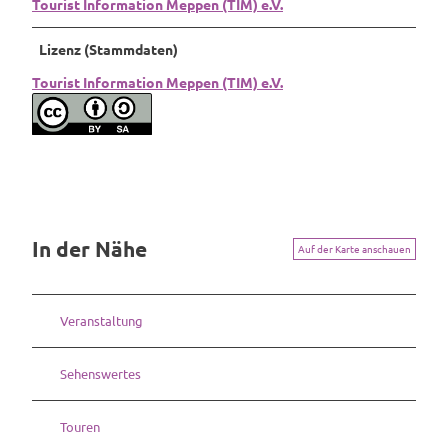
Tourist Information Meppen (TIM) e.V.
e
Lizenz (Stammdaten)
Tourist Information Meppen (TIM) e.V.
In der Nähe
Auf der Karte anschauen
Veranstaltung
Sehenswertes
Touren