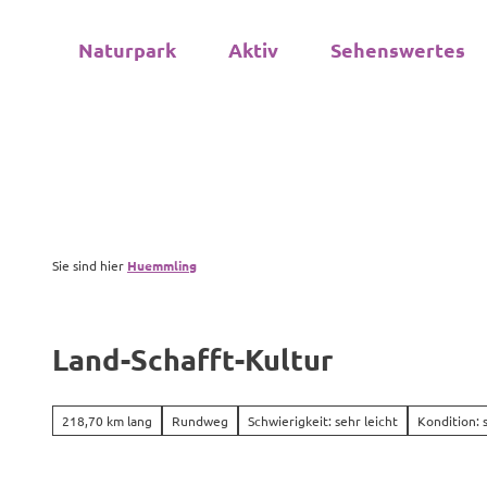
Z
u
Naturpark
Aktiv
Sehenswertes
m
I
n
h
a
l
t
Sie sind hier
Huemmling
Land-Schafft-Kultur
218,70 km lang
Rundweg
Schwierigkeit: sehr leicht
Kondition: 