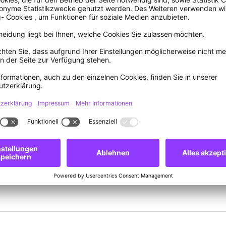
ep
Okt
Nov
Dez