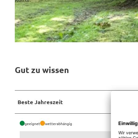
©
CC-BY-SA
©
CC-BY-SA
Gut zu wissen
Beste Jahreszeit
geeignet
wetterabhängig