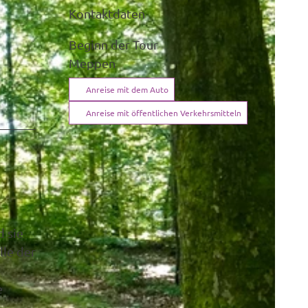
Kontaktdaten
Beginn der Tour
Meppen
Anreise mit dem Auto
Anreise mit öffentlichen Verkehrsmitteln
d sie
lle der
e