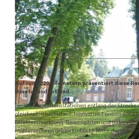
14:33 h
594 m
11 m
109 m
Start: Beginn der Tour
Auf rund 220 Kilometern präsentiert diese R
Hasetal und Artland.
Neun Informationsstationen entlang der Strecke z
gleichzeitig bereichert. Innovative Formen der 
Direktvermarktung. Bauerngärten und Imkereien st
Mühlenmuseen geben Einblicke in die durch Brau
Kultur.