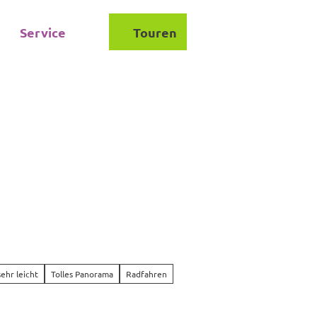
Service
Touren
Suche
sehr leicht
Tolles Panorama
Radfahren