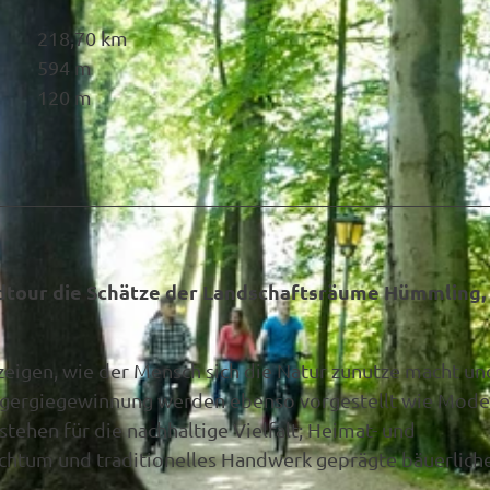
218,70 km
594 m
120 m
adtour die Schätze der Landschaftsräume Hümmling,
eigen, wie der Mensch sich die Natur zunutze macht un
Engergiegewinnung werden ebenso vorgestellt wie Mode
ehen für die nachhaltige Vielfalt; Heimat- und
chtum und traditionelles Handwerk geprägte bäuerlich