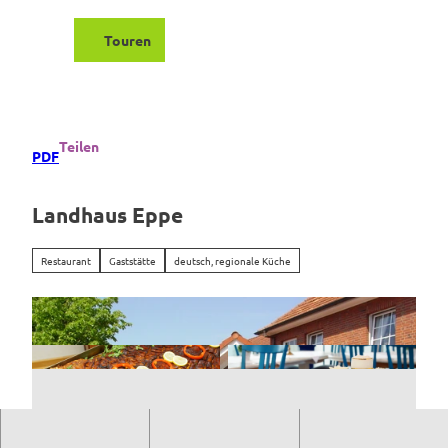
Z
u
Touren
Suche
Menü
m
I
n
h
a
Teilen
PDF
l
t
Landhaus Eppe
Restaurant
Gaststätte
deutsch, regionale Küche