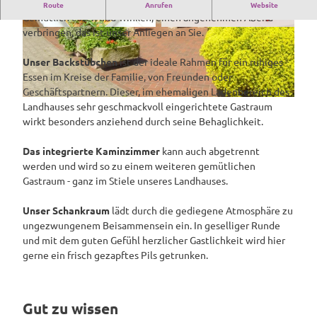
Landhaus Eppe - berühmt für sein Spanferkel
Route
Anrufen
Website
Gemütlich essen und Trinken, einen angenehmen Abend
verbringen, das ist unser Anliegen an Sie.
e
e
p
p
Unser Backstübchen
ist der ideale Rahmen für ein ruhiges
p
p
Essen im Kreise der Familie, von Freunden oder
e
e
Geschäftspartnern. Dieser, im ehemaligen Ladenbereich des
9
9
e
Landhauses sehr geschmackvoll eingerichtete Gastraum
3
3
p
wirkt besonders anziehend durch seine Behaglichkeit.
6
7
p
7
4
e
Das integrierte Kaminzimmer
kann auch abgetrennt
_
_
-
werden und wird so zu einem weiteren gemütlichen
3
3
a
Gastraum - ganz im Stiele unseres Landhauses.
0
0
u
0
0
s
Unser Schankraum
lädt durch die gediegene Atmosphäre zu
0
0
s
ungezwungenem Beisammensein ein. In geselliger Runde
p
p
e
und mit dem guten Gefühl herzlicher Gastlichkeit wird hier
x
x
n
gerne ein frisch gezapftes Pils getrunken.
a
n
s
Gut zu wissen
i