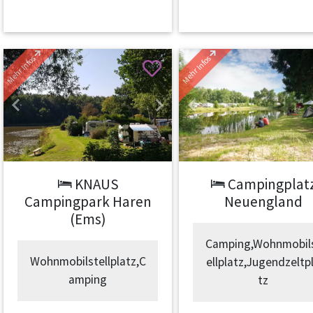
Mehr Infos
Mehr Infos
Previous
Next
Previous
KNAUS
Campingplat
Campingpark Haren
Neuengland
(Ems)
Camping,Wohnmobil
Wohnmobilstellplatz,C
ellplatz,Jugendzeltp
amping
tz