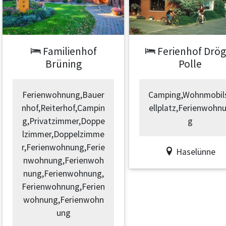
Previous
Next
Previous
Familienhof
Ferienhof Drög
Brüning
Polle
Ferienwohnung,Bauer
Camping,Wohnmobil
nhof,Reiterhof,Campin
ellplatz,Ferienwohn
g,Privatzimmer,Doppe
g
lzimmer,Doppelzimme
r,Ferienwohnung,Ferie
Haselünne
nwohnung,Ferienwoh
nung,Ferienwohnung,
Ferienwohnung,Ferien
wohnung,Ferienwohn
ung