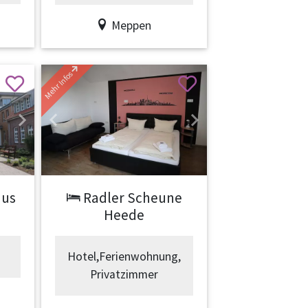
Meppen
Mehr Infos
Next
Previous
Next
aus
Radler Scheune
Heede
Hotel,Ferienwohnung,
Privatzimmer