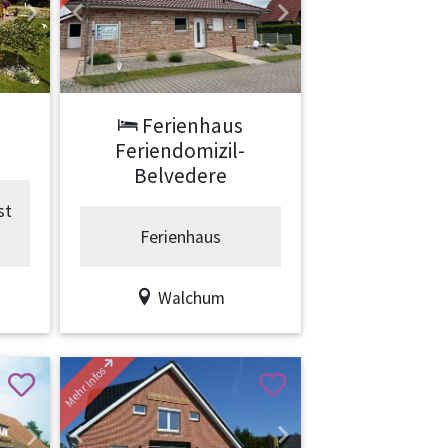
2
Next
Previous
Next
Ferienhaus
Feriendomizil-
Belvedere
st
Ferienhaus
Walchum
Mehr Infos
Previous
Next