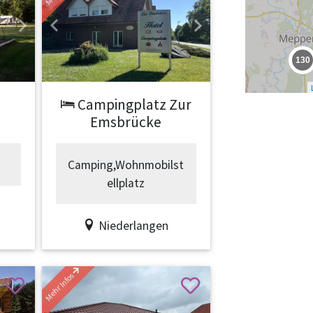
Next
Previous
Next
130
39
Campingplatz Zur
Emsbrücke
Camping,Wohnmobilst
ellplatz
1
Niederlangen
Mehr Infos