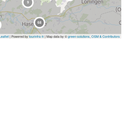
9
68
Leaflet
| Powered by
tourinfra ®
| Map data by ©
green-solutions
,
OSM & Contributors
13
2
29
40
8
79