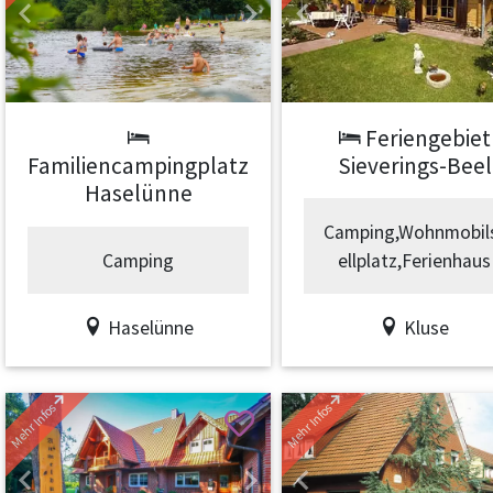
Previous
Previous
Next
Feriengebiet
Sieverings-Beel
Familiencampingplatz
Haselünne
Camping,Wohnmobil
Camping
ellplatz,Ferienhaus
Haselünne
Kluse
Mehr Infos
Mehr Infos