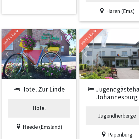
Haren (Ems)
Mehr Infos
Mehr Infos
Previous
Next
Previous
Hotel Zur Linde
Jugendgästeh
Johannesburg
Hotel
Jugendherberge
Heede (Emsland)
Papenburg