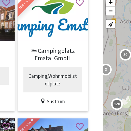
Mehr Infos
+
−
Next
Previous
Next
Campingplatz
80
Emstal GmbH
3
Camping,Wohnmobilst
ellplatz
2
Sustrum
120
32
Mehr Infos