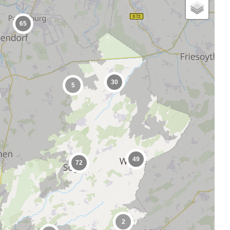
65
30
5
49
72
2