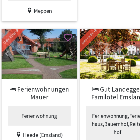
Meppen
Mehr Infos
Mehr Infos
Previous
Next
Previous
Ferienwohnungen
Gut Landegge
Mauer
Familotel Emsla
Ferienwohnung
Ferienwohnung,Feri
haus,Bauernhof,Reit
hof
Heede (Emsland)