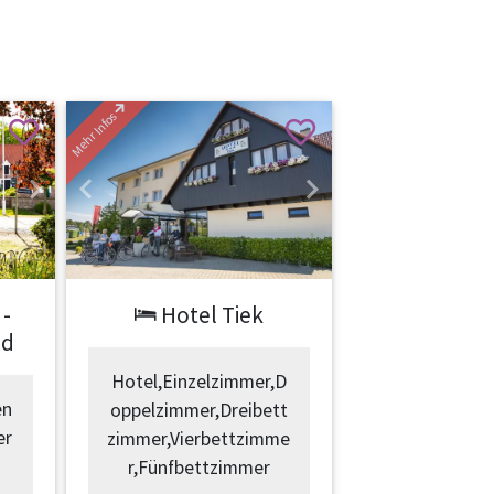
Mehr Infos
Next
Previous
Next
 -
Hotel Tiek
nd
Hotel,Einzelzimmer,D
en
oppelzimmer,Dreibett
er
zimmer,Vierbettzimme
r,Fünfbettzimmer