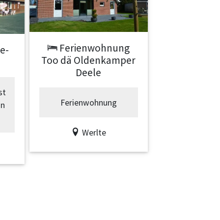
Next
Ferienwohnung
e-
Too dä Oldenkamper
Deele
st
Ferienwohnung
un
Werlte