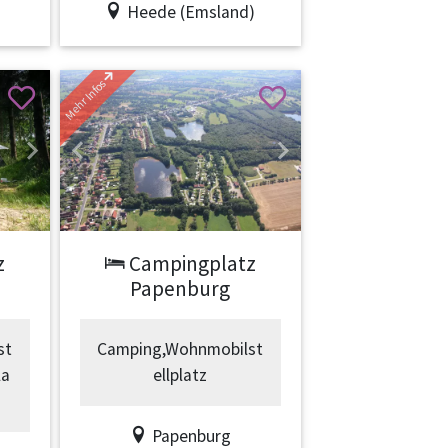
Heede (Emsland)
Mehr Infos
Next
Previous
Next
z
Campingplatz
Papenburg
st
Camping,Wohnmobilst
la
ellplatz
Papenburg