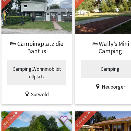
Previous
Next
Previous
Campingplatz die
Wally’s Mini
Bantus
Camping
Camping,Wohnmobilst
Camping
ellplatz
Neubörger
Surwold
Mehr Infos
Mehr Infos