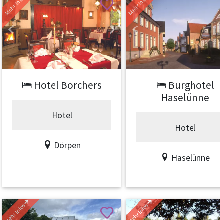
Mehr Infos
Mehr Infos
Previous
Next
Previous
Hotel Borchers
Burghotel
Haselünne
Hotel
Hotel
Dörpen
Haselünne
Mehr Infos
Mehr Infos