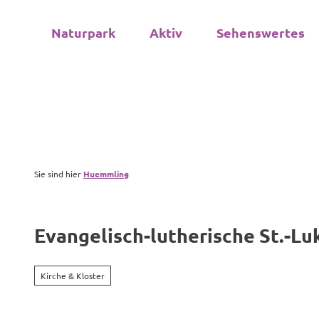
Z
u
Naturpark
Aktiv
Sehenswertes
m
I
n
h
a
l
t
Sie sind hier
Huemmling
Evangelisch-lutherische St.-Lu
Kirche & Kloster