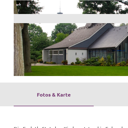
© www.werbefotostudio.de, Stefan Schöning Fotodesign |
CC-BY-SA
Fotos & Karte