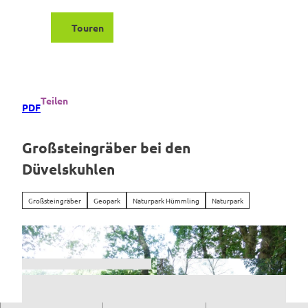
Z
u
Touren
Suche
Menü
m
I
n
h
a
Teilen
PDF
l
t
Großsteingräber bei den
Düvelskuhlen
Großsteingräber
Geopark
Naturpark Hümmling
Naturpark