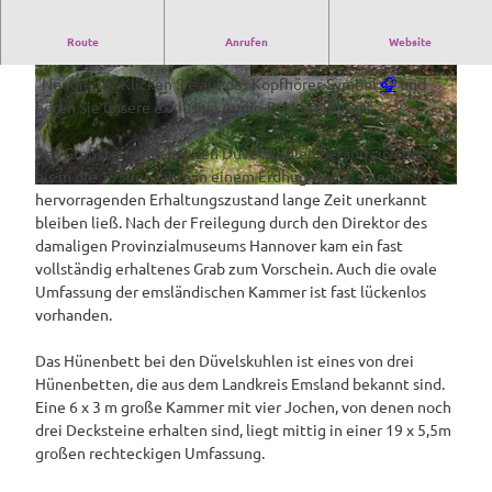
Beide Grabanlagen liegen nur 250 m voneinander entfernt
Route
Anrufen
Website
am Waldrand.
"Neugierig? Klicken Sie auf das Kopfhörer-Symbol
🎧
und
© Tourismusverband Osnabrücker Land e.V. |
CC-BY-SA
hören Sie unsere exklusive Audio-Beschreibung!"
Das Großsteingrab bei den Düvelskuhlen befand sich noch
bis in die 1930er Jahre in einem Erdhügel, was seinen
© Hanna Brunsen |
CC-BY-SA
hervorragenden Erhaltungszustand lange Zeit unerkannt
bleiben ließ. Nach der Freilegung durch den Direktor des
damaligen Provinzialmuseums Hannover kam ein fast
vollständig erhaltenes Grab zum Vorschein. Auch die ovale
Umfassung der emsländischen Kammer ist fast lückenlos
vorhanden.
Das Hünenbett bei den Düvelskuhlen ist eines von drei
Hünenbetten, die aus dem Landkreis Emsland bekannt sind.
Eine 6 x 3 m große Kammer mit vier Jochen, von denen noch
drei Decksteine erhalten sind, liegt mittig in einer 19 x 5,5m
großen rechteckigen Umfassung.