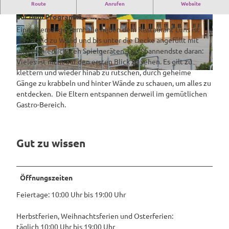
Route
Anrufen
Website
Spaß- und Kletterwelt, Rodelbahn und Elektrocarts stehen
auf dem Programm
© MedienAtelier Emsland |
CC-BY-NC-ND
© MedienAtelier Emsland |
CC-BY-NC-ND
Eine ehemalige Turnhalle neben dem Restaurant Lüns ist
von Wand zu Wand und bis unter die Decke angefüllt mit
unterschiedlichsten Spielgeräten. Das Spannendste daran:
Vieles ist nicht auf den ersten Blick zu sehen. Es gilt zu
klettern und wieder hinab zu rutschen, durch geheime
© MedienAtelier Emsland |
CC-BY-NC-ND
Gänge zu krabbeln und hinter Wände zu schauen, um alles zu
entdecken. Die Eltern entspannen derweil im gemütlichen
Gastro-Bereich.
Gut zu wissen
Öffnungszeiten
Feiertage: 10:00 Uhr bis 19:00 Uhr
Herbstferien, Weihnachtsferien und Osterferien:
täglich 10:00 Uhr bis 19:00 Uhr