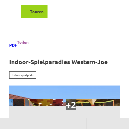
Z
u
Touren
Suche
Menü
m
I
n
h
a
Teilen
PDF
l
t
Indoor-Spielparadies Western-Joe
Indoorspielplatz