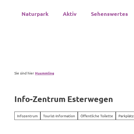
Z
u
Naturpark
Aktiv
Sehenswertes
m
I
n
h
a
l
t
Sie sind hier
Huemmling
Info-Zentrum Esterwegen
Infozentrum
Tourist-Information
Öffentliche Toilette
Parkplät