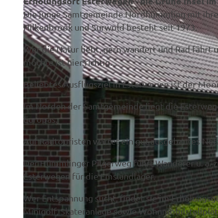
Erholungsort Esterwegen - die Grüne Insel i
Die junge Samtgemeinde Nordhümmling mit ihre
Hilkenbrook und Surwold besteht seit 1973.
Wer die Natur liebt, gern wandert und Rad fährt
möchte ist hier richtig.
Beliebtes Ausflugsziel in Esterwegen ist der Moo
Im Norden der Samtgemeinde liegt die Esterweg
Europas.
Auf Radtouristen wartet ein gut ausgebautes Net
Der Hümmlinger Pilgerweg führt Wanderer u. a. 
Esterwegen für die Emslandlager.
Wer Entspannung sucht, findet sie im Erholungsge
Minigolf, Skateranlage sowie Wohnmobilstellplät