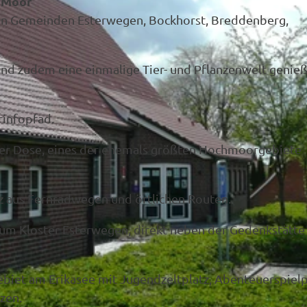
m Moor
n Gemeinden Esterwegen, Bockhorst, Breddenberg,
 und zudem eine einmalige Tier- und Pflanzenwelt genie
rinfopfad.
er Dose, eines der ehemals größten Hochmoorgebiete
z aus Fernradwegen und örtlichen Routen.
zum Kloster Esterwegen, direkt neben der Gedenkstätte
biet am Erikasee mit Jugendzeltplatz, Abenteuerspielp
zen.