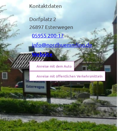
Kontaktdaten
Dorfplatz 2
26897
Esterwegen
ßen
05955 200-17
info@nordhuemmling.de
Website
Anreise mit dem Auto
Anreise mit öffentlichen Verkehrsmitteln
latz,