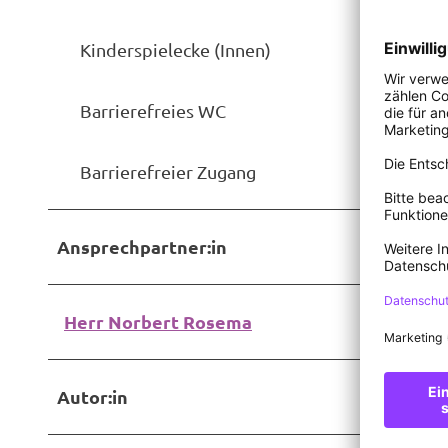
r
s
w
Kinderspielecke (Innen)
t
e
e
g
r
Barrierefreies WC
e
w
n
e
Barrierefreier Zugang
g
e
n
Ansprechpartner:in
Herr Norbert Rosema
Autor:in