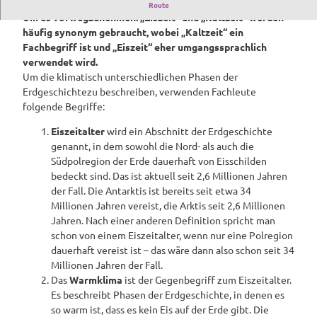
Eiszeit = Kaltzeit?
Route
Um es vorwegzunehmen: „Eiszeit“ und „Kaltzeit“ werden
häufig synonym gebraucht, wobei „Kaltzeit“ ein
Fachbegriff ist und „Eiszeit“ eher umgangssprachlich
verwendet wird.
Um die klimatisch unterschiedlichen Phasen der
Erdgeschichte
zu beschreiben, verwenden Fachleute
folgende Begriffe:
Eiszeitalter
wird ein Abschnitt der Erdgeschichte
genannt, in dem sowohl die Nord- als auch die
Südpolregion der Erde dauerhaft von Eisschilden
bedeckt sind. Das ist aktuell seit 2,6 Millionen Jahren
der Fall. Die Antarktis ist bereits seit etwa 34
Millionen Jahren vereist, die Arktis seit 2,6 Millionen
Jahren. Nach einer anderen Definition spricht man
schon von einem Eiszeitalter, wenn nur eine Polregion
dauerhaft vereist ist – das wäre dann also schon seit 34
Millionen Jahren der Fall.
Das
Warmklima
ist der Gegenbegriff zum Eiszeitalter.
Es beschreibt Phasen der Erdgeschichte, in denen es
so warm ist, dass es kein Eis auf der Erde gibt. Die