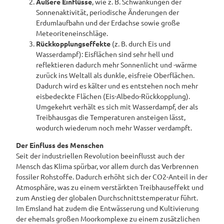
Äußere Einflüsse
, wie z. B. Schwankungen der
Sonnenaktivität, periodische Änderungen der
Erdumlaufbahn und der Erdachse sowie große
Meteoriteneinschläge.
Rückkopplungseffekte
(z. B. durch Eis und
Wasserdampf): Eisflächen sind sehr hell und
reflektieren dadurch mehr Sonnenlicht und -wärme
zurück ins Weltall als dunkle, eisfreie Oberflächen.
Dadurch wird es kälter und es entstehen noch mehr
eisbedeckte Flächen (Eis-Albedo-Rückkopplung).
Umgekehrt verhält es sich mit Wasserdampf, der als
Treibhausgas die Temperaturen ansteigen lässt,
wodurch wiederum noch mehr Wasser verdampft.
Der Einfluss des Menschen
Seit der industriellen Revolution beeinflusst auch der
Mensch das Klima spürbar, vor allem durch das Verbrennen
fossiler Rohstoffe. Dadurch erhöht sich der CO2-Anteil in der
Atmosphäre, was zu einem verstärkten Treibhauseffekt und
zum Anstieg der globalen Durchschnittstemperatur führt.
Im Emsland hat zudem die Entwässerung und Kultivierung
der ehemals großen Moorkomplexe zu einem zusätzlichen