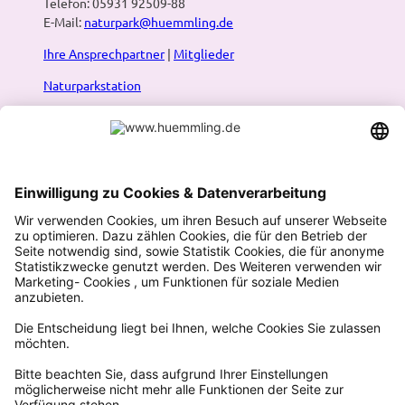
Telefon: 05931 92509-88
E-Mail:
naturpark@huemmling.de
Ihre Ansprechpartner
|
Mitglieder
Naturparkstation
Presse
Infos:
Prospekte & Karten
|
Newsletter
|
Blog
Naturpark-Routenplaner
Wandern
Radfahren
Naturführungen
F
y
i
a
o
n
c
u
s