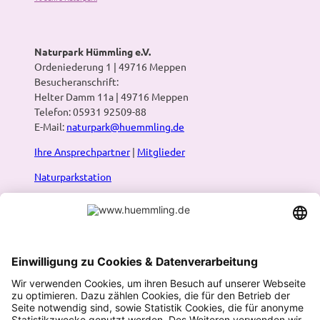
Naturpark Hümmling e.V.
Ordeniederung 1 | 49716 Meppen
Besucheranschrift:
Helter Damm 11a | 49716 Meppen
Telefon: 05931 92509-88
E-Mail:
naturpark@huemmling.de
Ihre Ansprechpartner
|
Mitglieder
Naturparkstation
Presse
Infos:
Prospekte & Karten
|
Newsletter
|
Blog
Naturpark-Routenplaner
Wandern