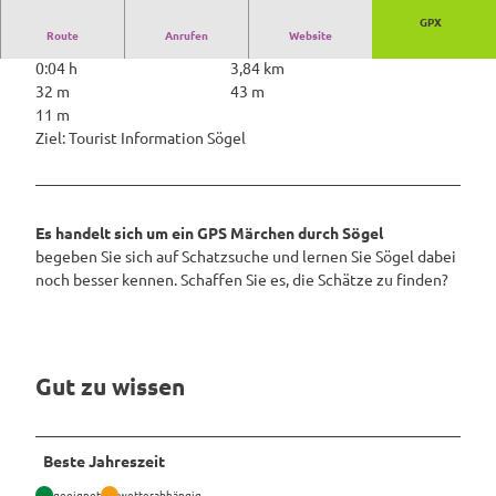
h
GPX
Route
Anrufen
Website
a
0:04 h
3,84 km
t
32 m
43 m
z
11 m
d
Ziel: Tourist Information Sögel
e
r
L
u
d
Es handelt sich um ein GPS Märchen durch Sögel
m
begeben Sie sich auf Schatzsuche und lernen Sie Sögel dabei
i
noch besser kennen. Schaffen Sie es, die Schätze zu finden?
l
l
a
Gut zu wissen
Beste Jahreszeit
geeignet
wetterabhängig