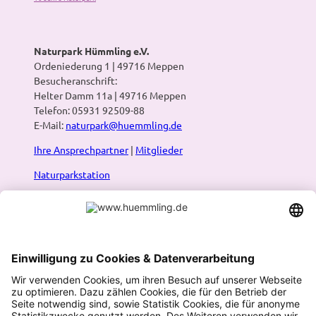
Naturpark Hümmling e.V.
Ordeniederung 1 | 49716 Meppen
Besucheranschrift:
Helter Damm 11a | 49716 Meppen
Telefon: 05931 92509-88
E-Mail:
naturpark@huemmling.de
Ihre Ansprechpartner
|
Mitglieder
Naturparkstation
Presse
Infos:
Prospekte & Karten
|
Newsletter
|
Blog
Naturpark-Routenplaner
Wandern