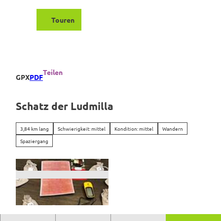
Z
u
Touren
Suche
Menü
m
I
n
h
a
Teilen
GPX
PDF
l
t
Schatz der Ludmilla
3,84 km lang
Schwierigkeit: mittel
Kondition: mittel
Wandern
Spaziergang
S
c