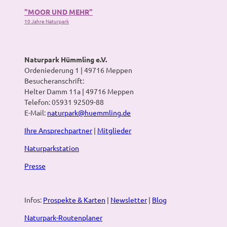
W
D
"MOOR UND MEHR"
e
i
10 Jahre Naturpark
i
s
ß
k
'
u
ö
s
Naturpark Hümmling e.V.
f
s
Ordeniederung 1 | 49716 Meppen
f
i
Besucheranschrift:
n
o
Helter Damm 11a | 49716 Meppen
e
n
Telefon: 05931 92509-88
n
e
E-Mail:
naturpark@huemmling.de
n
Ihre Ansprechpartner
|
Mitglieder
'
ö
Naturparkstation
f
f
Presse
n
e
n
Infos:
Prospekte & Karten
|
Newsletter
|
Blog
Naturpark-Routenplaner