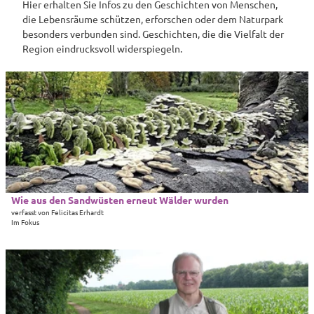
Hier erhalten Sie Infos zu den Geschichten von Menschen,
die Lebensräume schützen, erforschen oder dem Naturpark
besonders verbunden sind. Geschichten, die die Vielfalt der
Region eindrucksvoll widerspiegeln.
D
e
t
a
i
l
s
e
i
Wie aus den Sandwüsten erneut Wälder wurden
Jutta Over |
CC-BY-SA
t
verfasst von Felicitas Erhardt
Im Fokus
e
'
W
D
i
e
e
t
a
a